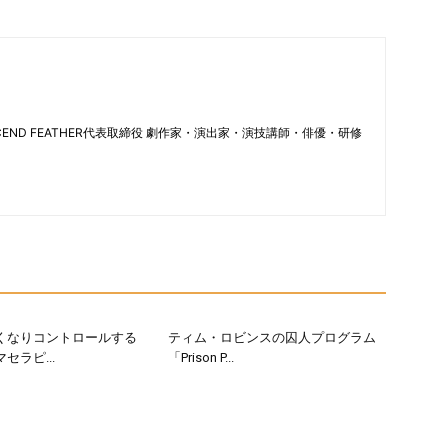
CEND FEATHER代表取締役 劇作家・演出家・演技講師・俳優・研修
くなりコントロールする
ティム・ロビンスの囚人プログラム
セラピ...
「Prison P...