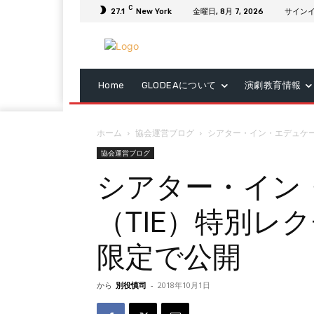
C
27.1
New York
金曜日, 8月 7, 2026
サインイ
Home
GLODEAについて
演劇教育情報
ホーム
協会運営ブログ
シアター・イン・エデュケー.
協会運営ブログ
シアター・イン
（TIE）特別レ
限定で公開
から
別役慎司
-
2018年10月1日