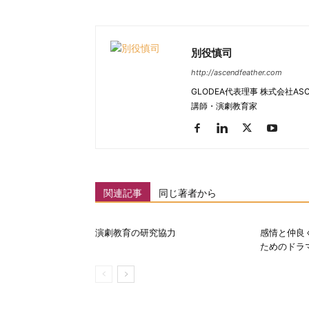
別役慎司
http://ascendfeather.com
GLODEA代表理事 株式会社AS
講師・演劇教育家
関連記事
同じ著者から
演劇教育の研究協力
感情と仲良
ためのドラマ