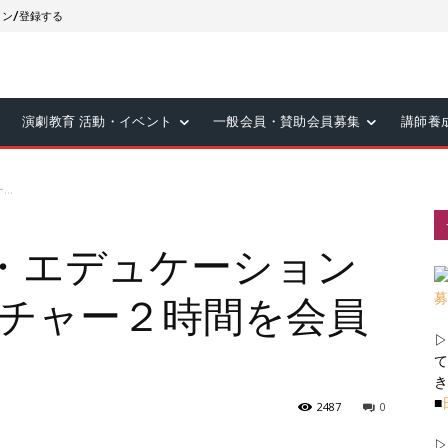
ン/登録する
演劇教育 活動・イベント
一般会員・賛助会員募集
講師養
..
・エデュケーション
クチャー２時間を会員
▷
て
き
■
2487
0
▷