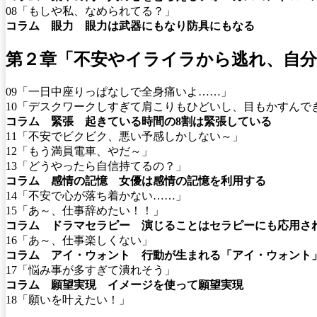
08「もしや私、なめられてる？」
コラム 眼力 眼力は武器にもなり防具にもなる
第２章「不安やイライラから逃れ、自
09「一日中座りっぱなしで全身痛いよ……」
10「デスクワークしすぎて肩こりもひどいし、目もかすんで
コラム 緊張 起きている時間の8割は緊張している
11「不安でビクビク、悪い予感しかしない～」
12「もう満員電車、やだ～」
13「どうやったら自信持てるの？」
コラム 感情の記憶 女優は感情の記憶を利用する
14「不安で心が落ち着かない……」
15「あ～、仕事辞めたい！！」
コラム ドラマセラピー 演じることはセラピーにも応用さ
16「あ～、仕事楽しくない」
コラム アイ・ウォント 行動が生まれる「アイ・ウォント
17「悩み事が多すぎて潰れそう」
コラム 願望実現 イメージを使って願望実現
18「願いを叶えたい！」