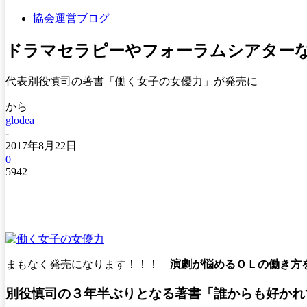
協会運営ブログ
ドラマセラピーやフォーラムシアター
代表別役慎司の著書「働く女子の女優力」が発売に
から
glodea
-
2017年8月22日
0
5942
まもなく発売になります！！！
演劇が悩めるＯＬの働き方
別役慎司の３年半ぶりとなる著書「誰からも好かれ