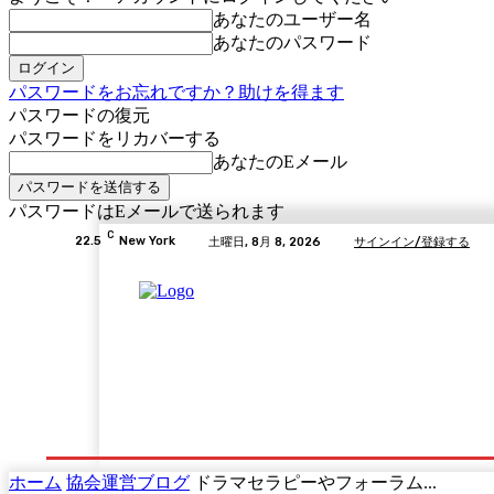
あなたのユーザー名
あなたのパスワード
パスワードをお忘れですか？助けを得ます
パスワードの復元
パスワードをリカバーする
あなたのEメール
パスワードはEメールで送られます
C
22.5
New York
土曜日, 8月 8, 2026
サインイン/登録する
Home
GLODEAについて
演劇教育情報
演劇
ホーム
協会運営ブログ
ドラマセラピーやフォーラム...