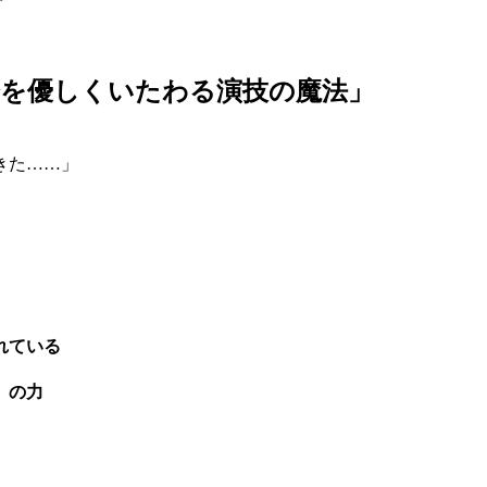
分を優しくいたわる演技の魔法」
きた……」
れている
」の力