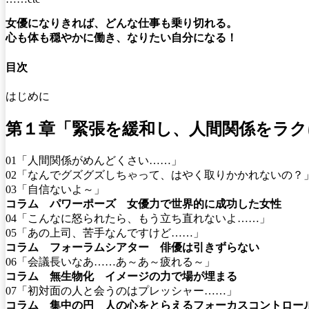
女優になりきれば、どんな仕事も乗り切れる。
心も体も穏やかに働き、なりたい自分になる！
目次
はじめに
第１章「緊張を緩和し、人間関係をラク
01「人間関係がめんどくさい……」
02「なんでグズグズしちゃって、はやく取りかかれないの？
03「自信ないよ～」
コラム パワーポーズ 女優力で世界的に成功した女性
04「こんなに怒られたら、もう立ち直れないよ……」
05「あの上司、苦手なんですけど……」
コラム フォーラムシアター 俳優は引きずらない
06「会議長いなあ……あ～あ～疲れる～」
コラム 無生物化 イメージの力で場が埋まる
07「初対面の人と会うのはプレッシャー……」
コラム 集中の円 人の心をとらえるフォーカスコントロー