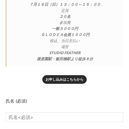
７月１６日（日）１３：００～１５：００
定員
２０名
参加費
一般３０００円
ＧＬＯＤＥＡ会員１５００円
税込、当日支払い
場所
STUDIO FEATHER
後楽園駅・飯田橋駅より徒歩８分
お申し込みはこちらから
氏名
(必須)