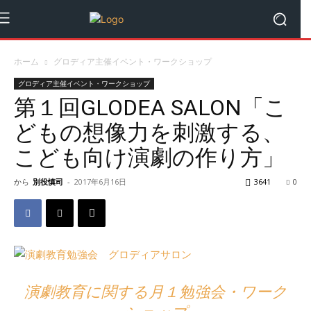
ホーム
グロディア主催イベント・ワークショップ
グロディア主催イベント・ワークショップ
第１回GLODEA SALON「こ
どもの想像力を刺激する、
こども向け演劇の作り方」
から
別役慎司
-
2017年6月16日
3641
0
演劇教育に関する月１勉強会・ワーク