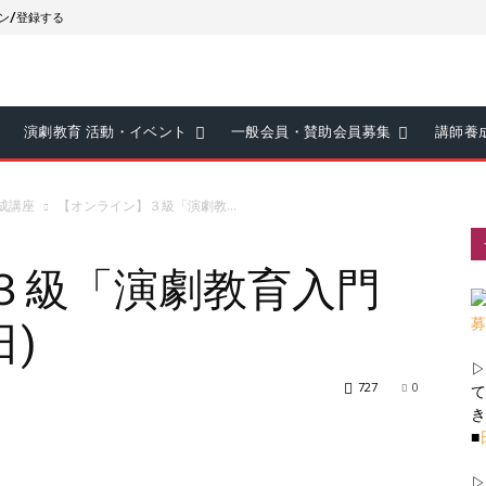
ン/登録する
演劇教育 活動・イベント
一般会員・賛助会員募集
講師養
成講座
【オンライン】３級「演劇教...
３級「演劇教育入門
日)
▷
727
0
て
き
■
▷