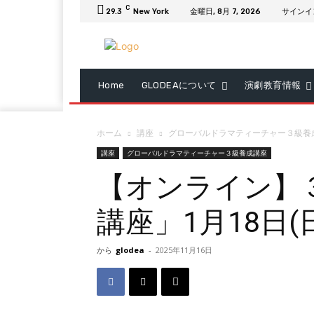
C
29.3
New York
金曜日, 8月 7, 2026
サインイ
Home
GLODEAについて
演劇教育情報
ホーム
講座
グローバルドラマティーチャー３級養
講座
グローバルドラマティーチャー３級養成講座
【オンライン】
講座」1月18日(
から
glodea
-
2025年11月16日