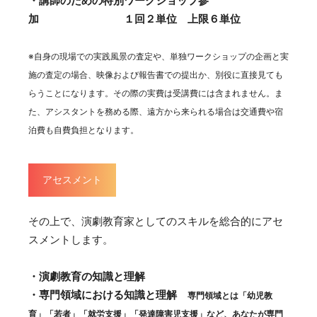
・講師のための特別ワークショップ参
加 １回２単位 上限６単位
※自身の現場での実践風景の査定や、単独ワークショップの企画と実
施の査定の場合、映像および報告書での提出か、別役に直接見ても
らうことになります。その際の実費は受講費には含まれません。ま
た、アシスタントを務める際、遠方から来られる場合は交通費や宿
泊費も自費負担となります。
アセスメント
その上で、演劇教育家としてのスキルを総合的にアセ
スメントします。
・演劇教育の知識と理解
・専門領域における知識と理解
専門領域とは「幼児教
育」「若者」「就労支援」「発達障害児支援」など、あなたが専門