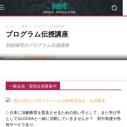
ホーム
講座
プログラム伝授講座
プログラム伝授講座
「福祉分野演劇教育プログラム」伝授講
座
別役慎司のプログラム伝授講座
glodea
-
2023年8月30日
一般会員・賛助会員募集中
▷日本に演劇教育を普及させるための担い手として、また学び手
としてGLODEAと一緒に活動していきませんか？ 割引制度や告
知サービスあり。