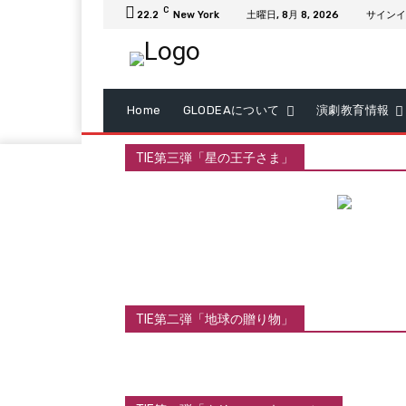
C
22.2
New York
土曜日, 8月 8, 2026
サインイ
Home
GLODEAについて
演劇教育情報
TIE第三弾「星の王子さま」
TIE第二弾「地球の贈り物」