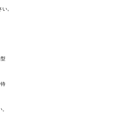
さい。
加型
。
で待
い。