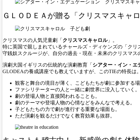
ＧＬＯＤＥＡが贈る「クリスマスキャロ
クリスマスの人気児童劇「
クリスマスキャロル
」。
特に英国で親しまれているチャールズ・ディケンズの「クリ
守銭奴スクルージが、自分の過去・現在・未来のクリスマス
演劇大国イギリスの伝統的な演劇教育「
シアター・イン・エ
GLODEAの養成講座でも教えていますが、このTIEの特長は
観客と舞台の境目が薄く、こどもたちが劇に参加する場
ファシリテーターの人と一緒に劇世界に没入していく。
劇の登場人物と直接関われることも。
劇のテーマや登場人物の心情などをみんなで考える。
子どもたちの力で劇が進行する重要な場面も。
ただ演劇を観るだけでなく教育効果も抜群。
キャストも稽古中！ 新感覚の劇を体