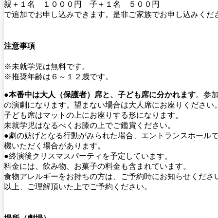
親＋１名 １０００円 子＋１名 ５００円
で追加でお申し込みできます。是非ご家族でお申し込みくだ
注意事項
※未就学児は無料です。
※推奨年齢は６～１２歳です。
●
本番中は大人（保護者）席と、子ども席に分かれます
。参
の演劇になります。望まない場合は大人席にお座りください
子ども席はマットの上にお座りする形になります。
未就学児はなるべくお膝の上でご鑑賞ください。
●劇の妨げとなる行動がみられた場合、エントランスホール
機いただく場合があります。
●終演後クリスマスパーティを予定しています。
料金には、飲み物、お菓子の料金も含まれています。
食物アレルギーをお持ちの方は、ご予約時にお知らせくださ
以上、ご理解頂いた上でご予約ください。