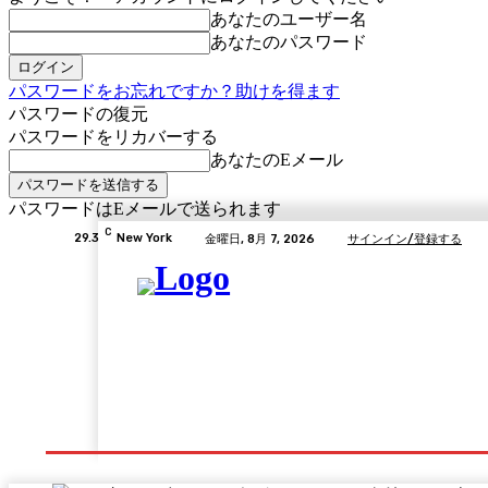
あなたのユーザー名
あなたのパスワード
パスワードをお忘れですか？助けを得ます
パスワードの復元
パスワードをリカバーする
あなたのEメール
パスワードはEメールで送られます
C
29.3
New York
金曜日, 8月 7, 2026
サインイン/登録する
Home
GLODEAについて
演劇教育情報
演劇