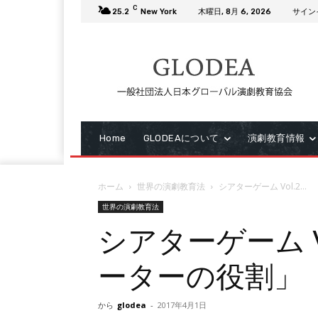
C
25.2
New York
木曜日, 8月 6, 2026
サイン
Home
GLODEAについて
演劇教育情報
ホーム
世界の演劇教育法
シアターゲーム Vol.2...
世界の演劇教育法
シアターゲーム V
ーターの役割」
から
glodea
-
2017年4月1日