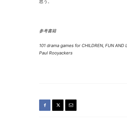
思う。
参考書籍
101 drama games for CHILDREN, FUN AN
Paul Rooyackers