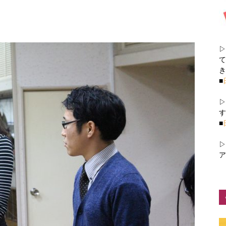
▷
て
き
■
▷
す
■
▷
ア