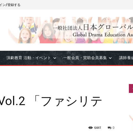
イン/登録する
演劇教育 活動・イベント
一般会員・賛助会員募集
講師養
ol.2 「ファシリテ
6441
0